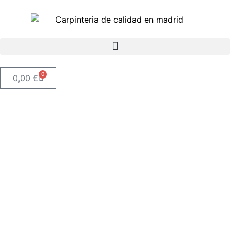
0
0,00
€
GERCAR - CARPINTERIA DE CALIDAD EN
MADRID
ARMARIO VESTIDOR
EN GETAFE
Pide presupuesto