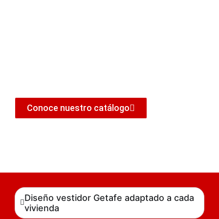
real. No sirve de mucho un vestidor vistoso si luego
resulta incómodo.
Por eso, el diseño debe partir de preguntas prácticas:
cuánta ropa necesitas guardar, qué porcentaje va
colgado, cuánto espacio requiere el calzado y qué
importancia tienen los accesorios
. A partir de ahí, el
proyecto empieza a tener sentido.
Conoce nuestro catálogo
Diseño vestidor Getafe adaptado a cada
vivienda