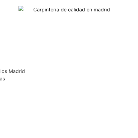
elos Madrid
ras