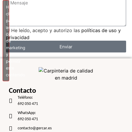
Haz
clic
para
aceptar
He leído, acepto y autorizo las
políticas de uso y
cookies
privacidad
de
Enviar
marketing
y
permitir
este
contenido
Contacto
Teléfono:
692 050 471
WhatsApp:
692 050 471
contacto@gercar.es