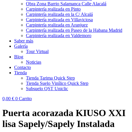
Obra Zona Barrio Salamanca Calle Alacalá
Carpintería realizada en Pinto
Carpintería realizada en la C/ Alcalá
Carpintería realizada en Villaviciosa
Carpintería realizada en Aranjuez
Carpintería realizada en Paseo de la Habana Madrid
Carpintería realizada en Valdemoro
Saber más
Galería
Tour Virtual
Blog
Noticias
Contacto
Tienda
Tienda Tarima Quick Step
Tienda Suelo Vinílico Quick Step
Subsuelo QST Uniclic
0,00
€
0
Carrito
Puerta acorazada KIUSO XXI
lisa Sapely/Sapely Instalada