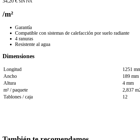
34,20
€
SIN IVA
/m²
Garantía
Compatible con sistemas de calefacción por suelo radiante
4 ranuras
Resistente al agua
Dimensiones
Longitud
1251 m
Ancho
189 mm
Altura
4 mm
m² / paquete
2,837 m
Tablones / caja
12
También te recomendamos…