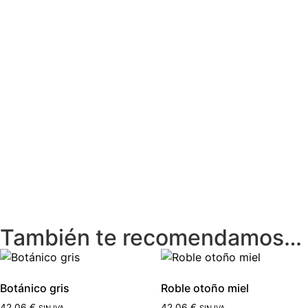
También te recomendamos…
Botánico gris
Roble otoño miel
42,06
€
42,06
€