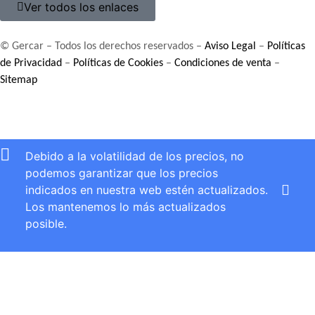
Ver todos los enlaces
© Gercar – Todos los derechos reservados –
Aviso Legal
–
Políticas
de Privacidad
–
Políticas de Cookies
–
Condiciones de venta
–
Sitemap
Debido a la volatilidad de los precios, no
podemos garantizar que los precios
indicados en nuestra web estén actualizados.
Los mantenemos lo más actualizados
posible.