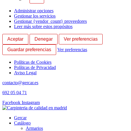
Administrar opciones
Gestionar los servicios
Gestionar {vendor_count} proveedores
Leer más sobre estos propósitos
Aceptar
Denegar
Ver preferencias
Guardar preferencias
Ver preferencias
Políticas de Cookies
Políticas de Privacidad
Aviso Legal
Ir
contacto@gercar.es
al
692 05 04 71
contenido
Facebook
Instagram
Gercar
Catálogo
Armarios