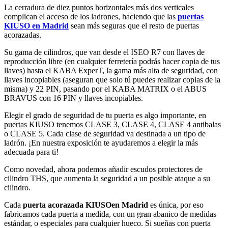
La cerradura de diez puntos horizontales más dos verticales
complican el acceso de los ladrones, haciendo que las
puertas
KIUSO en Madrid
sean más seguras que el resto de puertas
acorazadas.
Su gama de cilindros, que van desde el ISEO R7 con llaves de
reproducción libre (en cualquier ferretería podrás hacer copia de tus
llaves) hasta el KABA ExperT, la gama más alta de seguridad, con
llaves incopiables (aseguran que solo tú puedes realizar copias de la
misma) y 22 PIN, pasando por el KABA MATRIX o el ABUS
BRAVUS con 16 PIN y llaves incopiables.
Elegir el grado de seguridad de tu puerta es algo importante, en
puertas KIUSO tenemos CLASE 3, CLASE 4, CLASE 4 antibalas
o CLASE 5. Cada clase de seguridad va destinada a un tipo de
ladrón. ¡En nuestra exposición te ayudaremos a elegir la más
adecuada para ti!
Como novedad, ahora podemos añadir escudos protectores de
cilindro THS, que aumenta la seguridad a un posible ataque a su
cilindro.
Cada
puerta
acorazada
KIUSO
en Madrid
es única, por eso
fabricamos cada puerta a medida, con un gran abanico de medidas
estándar, o especiales para cualquier hueco. Si sueñas con puerta