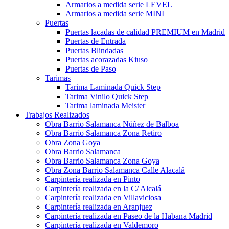
Armarios a medida serie LEVEL
Armarios a medida serie MINI
Puertas
Puertas lacadas de calidad PREMIUM en Madrid
Puertas de Entrada
Puertas Blindadas
Puertas acorazadas Kiuso
Puertas de Paso
Tarimas
Tarima Laminada Quick Step
Tarima Vinilo Quick Step
Tarima laminada Meister
Trabajos Realizados
Obra Barrio Salamanca Núñez de Balboa
Obra Barrio Salamanca Zona Retiro
Obra Zona Goya
Obra Barrio Salamanca
Obra Barrio Salamanca Zona Goya
Obra Zona Barrio Salamanca Calle Alacalá
Carpintería realizada en Pinto
Carpintería realizada en la C/ Alcalá
Carpintería realizada en Villaviciosa
Carpintería realizada en Aranjuez
Carpintería realizada en Paseo de la Habana Madrid
Carpintería realizada en Valdemoro