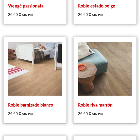
Wengé passionata
Roble estado beige
26,60
€
26,60
€
SIN IVA
SIN IVA
Roble barnizado blanco
Roble riva marrón
26,60
€
26,60
€
SIN IVA
SIN IVA