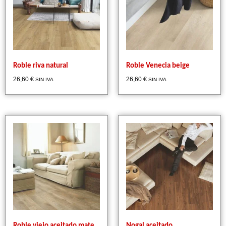
Roble riva natural
Roble Venecia beige
26,60
€
26,60
€
SIN IVA
SIN IVA
Roble viejo aceitado mate
Nogal aceitado