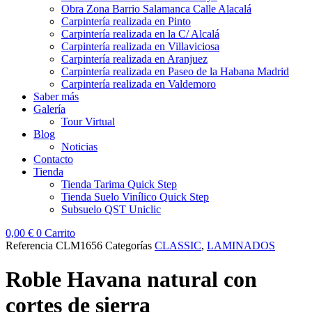
Obra Zona Barrio Salamanca Calle Alacalá
Carpintería realizada en Pinto
Carpintería realizada en la C/ Alcalá
Carpintería realizada en Villaviciosa
Carpintería realizada en Aranjuez
Carpintería realizada en Paseo de la Habana Madrid
Carpintería realizada en Valdemoro
Saber más
Galería
Tour Virtual
Blog
Noticias
Contacto
Tienda
Tienda Tarima Quick Step
Tienda Suelo Vinílico Quick Step
Subsuelo QST Uniclic
0,00
€
0
Carrito
Referencia
CLM1656
Categorías
CLASSIC
,
LAMINADOS
Roble Havana natural con
cortes de sierra